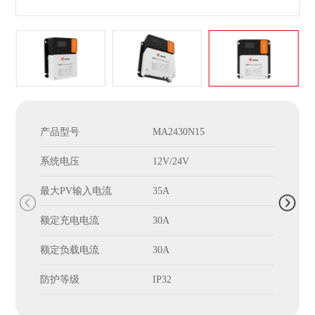
产品型号
MA2430N15
产
系统电压
12V/24V
系
最大PV输入电流
35A
最大
额定充电电流
30A
额
额定负载电流
30A
额
防护等级
IP32
防