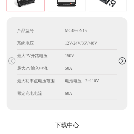
产品型号
MC4860N15
产
系统电压
12V/24V/36V/48V
系
最大PV开路电压
150V
最大
最大PV输入电流
50A
最大
最大功率点电压范围
电池电压 +2~110V
最
额定充电电流
60A
额
下载中心